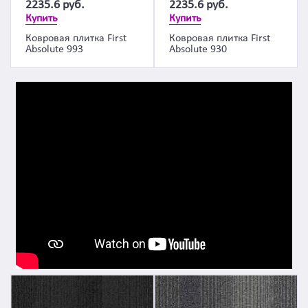
2235.6
руб.
2235.6
руб.
Купить
Купить
Ковровая плитка First
Ковровая плитка First
Absolute 993
Absolute 930