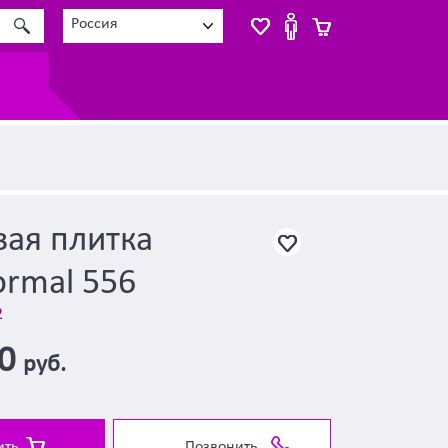
Россия
ая плитка
rmal 556
2
00
руб.
ить
Позвонить