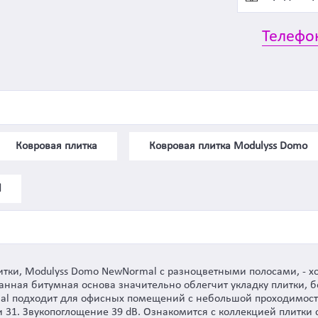
Телефо
Ковровая плитка
Ковровая плитка Modulyss Domo
l
литки, Modulyss Domo NewNormal с разноцветными полосами, - 
нная битумная основа значительно облегчит укладку плитки, б
l подходит для офисных помещений с небольшой проходимость
ти 31. Звукопоглощение 39 dB. Ознакомится с коллекцией плитк