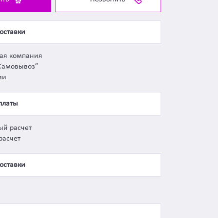
оставки
ная компания
Самовывоз”
ии
платы
ый расчет
расчет
оставки