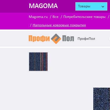
MAGOMA
Товары
Magoma.ru
Все
Потребительские товары
Напольные ковровые покрытия
ПрофиПол