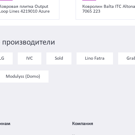
Ковровая плитка Output
Ковролин Balta ITC Alton
Loop Lines 4219010 Azure
7065 223
 производители
LG
IVC
Sold
Lino Fatra
Gra
Modulyss (Domo)
инам
Компания