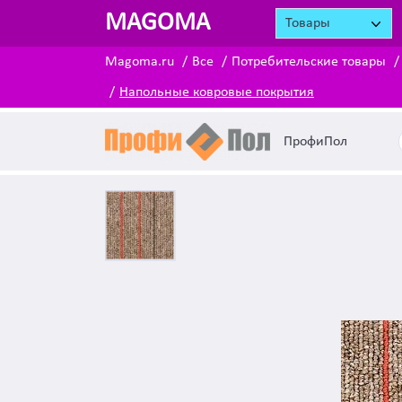
MAGOMA
Товары
Magoma.ru
Все
Потребительские товары
Напольные ковровые покрытия
ПрофиПол