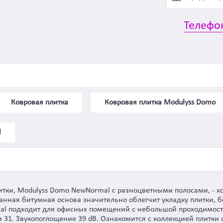
Телефо
Ковровая плитка
Ковровая плитка Modulyss Domo
l
литки, Modulyss Domo NewNormal с разноцветными полосами, - 
нная битумная основа значительно облегчит укладку плитки, б
l подходит для офисных помещений с небольшой проходимость
ти 31. Звукопоглощение 39 dB. Ознакомится с коллекцией плитк