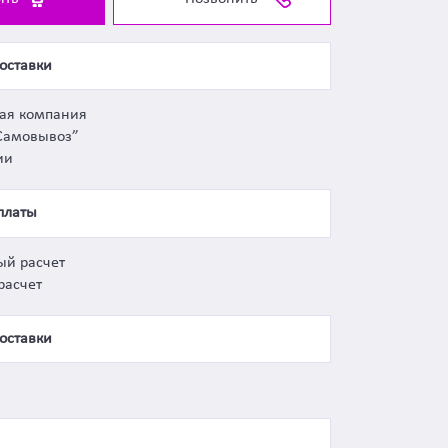
оставки
ная компания
Самовывоз”
ии
платы
ый расчет
расчет
оставки