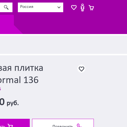
Россия
ая плитка
rmal 136
6
00
руб.
ить
Позвонить