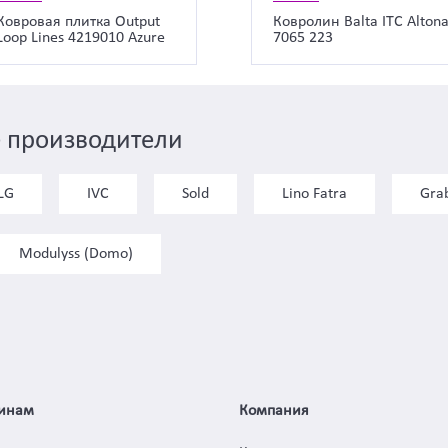
Ковровая плитка Output
Ковролин Balta ITC Alton
Loop Lines 4219010 Azure
7065 223
 производители
LG
IVC
Sold
Lino Fatra
Gra
Modulyss (Domo)
инам
Компания