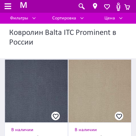
M
Фильтры
Сортировка
Цена
Ковролин Balta ITC Prominent в
России
В наличии
В наличии