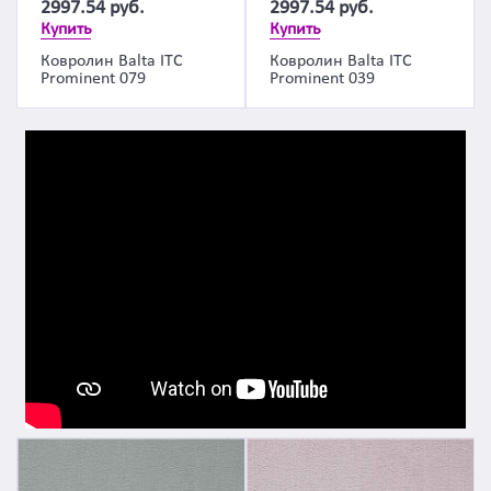
2997.54
руб.
2997.54
руб.
Купить
Купить
Ковролин Balta ITC
Ковролин Balta ITC
Prominent 079
Prominent 039