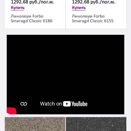
1292.68
руб./пог.м.
1292.68
руб./пог.м.
Купить
Купить
Линолеум Forbo
Линолеум Forbo
Smaragd Classic 6186
Smaragd Classic 6155