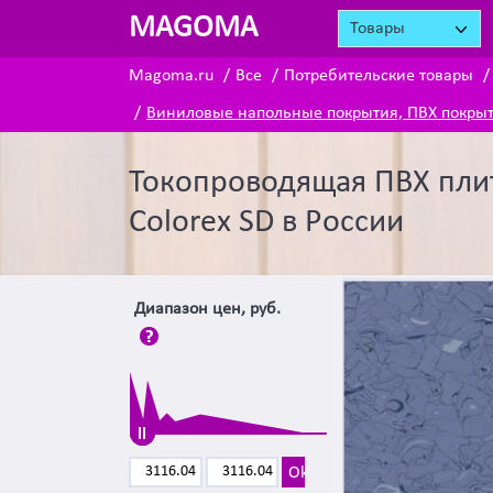
MAGOMA
Товары
Magoma.ru
Все
Потребительские товары
Виниловые напольные покрытия, ПВХ покры
Токопроводящая ПВХ пли
Colorex SD в России
Диапазон цен, руб.