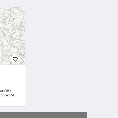
ая ПВХ
olorex SD