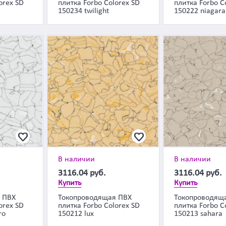
orex SD
плитка Forbo Colorex SD
плитка Forbo C
150234 twilight
150222 niagara
В наличии
В наличии
3116.04
руб.
3116.04
руб.
Купить
Купить
 ПВХ
Токопроводящая ПВХ
Токопроводящ
orex SD
плитка Forbo Colorex SD
плитка Forbo C
ro
150212 lux
150213 sahara