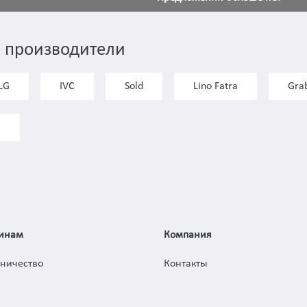
 производители
LG
IVC
Sold
Lino Fatra
Gra
)
инам
Компания
дничество
Контакты