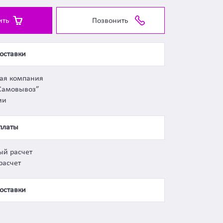
ить
Позвонить
оставки
ная компания
Самовывоз”
ии
платы
ый расчет
расчет
оставки