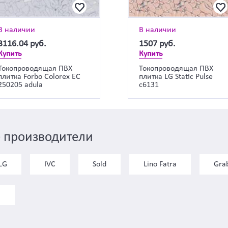
В наличии
В наличии
3116.04
руб.
1507
руб.
Купить
Купить
Токопроводящая ПВХ
Токопроводящая ПВХ
плитка Forbo Colorex EC
плитка LG Static Pulse
250205 adula
c6131
 производители
LG
IVC
Sold
Lino Fatra
Gra
)