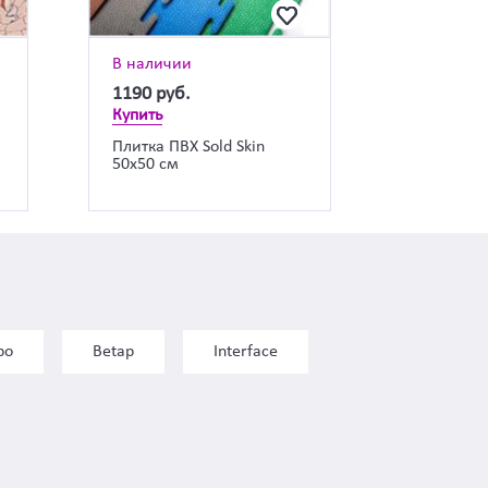
В наличии
1190
руб.
Купить
Плитка ПВХ Sold Skin
50х50 см
bo
Betap
Interface