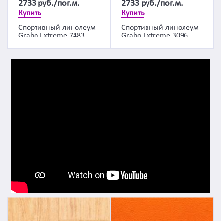
2733
руб./пог.м.
2733
руб./пог.м.
Купить
Купить
Спортивный линолеум
Спортивный линолеум
Grabo Extreme 7483
Grabo Extreme 3096