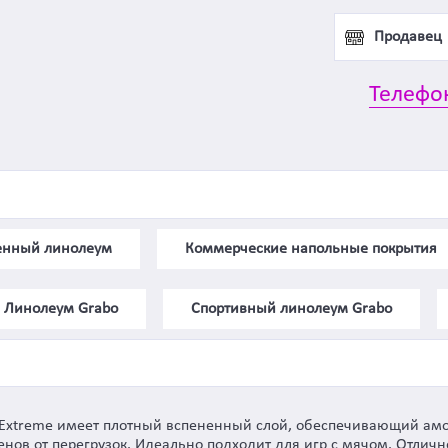
Продавец
Телефо
генный линолеум
Коммерческие напольные покрытия
Линолеум Grabo
Спортивный линолеум Grabo
 Extreme имеет плотный вспененный слой, обеспечивающий амо
нов от перегрузок. Идеально подходит для игр с мячом. Отличн