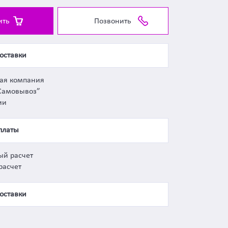
ить
Позвонить
оставки
ная компания
Самовывоз”
ии
платы
ый расчет
расчет
оставки