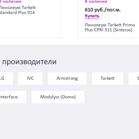
В наличии
В наличии
Линолеум Tarkett
610
руб./пог.м.
Standard Plus 914
Купить
Линолеум Tarkett Primo
Plus CPRI 311 (Sinteros)
 производители
LG
IVC
Armstrong
Tarkett
Interface
Modulyss (Domo)