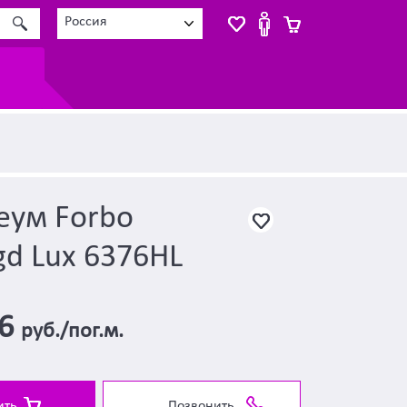
Россия
еум Forbo
d Lux 6376HL
76
руб./пог.м.
ить
Позвонить