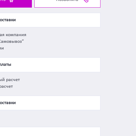
оставки
ная компания
Самовывоз”
ии
платы
ый расчет
расчет
оставки