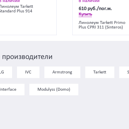
В наличии
В наличии
Линолеум Tarkett
610
руб./пог.м.
Standard Plus 914
Купить
Линолеум Tarkett Primo
Plus CPRI 311 (Sinteros)
 производители
LG
IVC
Armstrong
Tarkett
Interface
Modulyss (Domo)