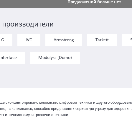
Предложений больше нет
 производители
LG
IVC
Armstrong
Tarkett
Interface
Modulyss (Domo)
е сконцентрировано множество цифровой техники и другого оборудования
во, накапливаясь, способно представлять серьезную угрозу для здоровья
ует интенсивному загрязнению техники.