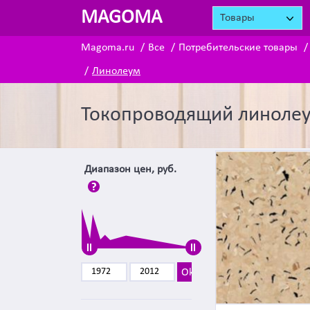
MAGOMA
Товары
Magoma.ru
Все
Потребительские товары
Линолеум
Токопроводящий линолеу
Диапазон цен, руб.