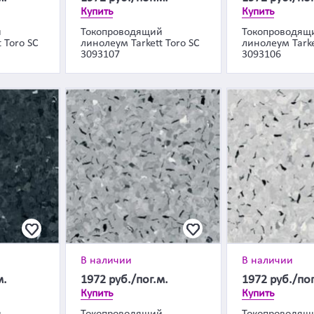
Купить
Купить
й
Токопроводящий
Токопроводящ
 Toro SC
линолеум Tarkett Toro SC
линолеум Tarke
3093107
3093106
В наличии
В наличии
м.
1972
руб./пог.м.
1972
руб./пог
Купить
Купить