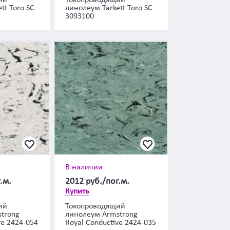
ий
Токопроводящий
tt Toro SC
линолеум Tarkett Toro SC
3093100
В наличии
.м.
2012
руб./пог.м.
Купить
ий
Токопроводящий
trong
линолеум Armstrong
ve 2424-054
Royal Conductive 2424-035