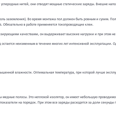
 углеродных нитей, они отводят мощные статические заряды. Внешне напо
оль заземления). Во время монтажа пол должен быть ровным и сухим. Пол
%. Обязательно в работе применяется токопроводящие клеи.
ирующими качествами, он выдерживает высокие нагрузки и при этом не
 остается неизменным в течение многих лет интенсивной эксплуатации. О
ышенной влажности. Оптимальная температура, при которой лучше эксплуа
 медные полосы. Это неплохой изолятор, он имеет небольшую проводимо
азатели на порядок. При этом все заряды расходятся за доли секунды по