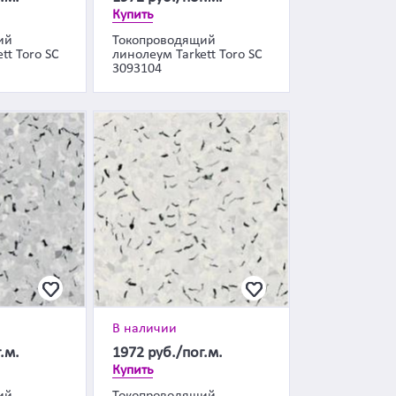
Купить
ий
Токопроводящий
tt Toro SC
линолеум Tarkett Toro SC
3093104
В наличии
.м.
1972
руб./пог.м.
Купить