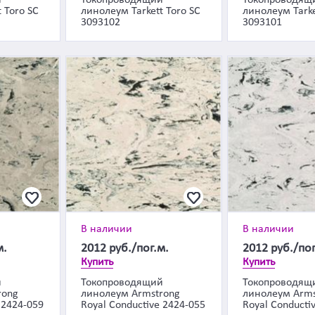
й
Токопроводящий
Токопроводящ
 Toro SC
линолеум Tarkett Toro SC
линолеум Tarke
3093102
3093101
В наличии
В наличии
м.
2012
руб./пог.м.
2012
руб./пог
Купить
Купить
й
Токопроводящий
Токопроводящ
rong
линолеум Armstrong
линолеум Arms
 2424-059
Royal Conductive 2424-055
Royal Conducti