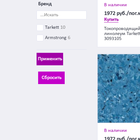
Бренд
В наличии
1972
руб./пог.
Купить
Tarkett
10
Токопроводящи
линолеум Tarkett
Armstrong
6
3093105
Применить
Сбросить
В наличии
1972
руб./пог.