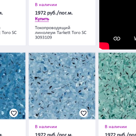
В наличии
м.
1972
руб./пог.м.
Купить
й
Токопроводящий
 Toro SC
линолеум Tarkett Toro SC
3093109
В наличии
В наличии
м.
1972
руб./пог.м.
1972
руб./пог