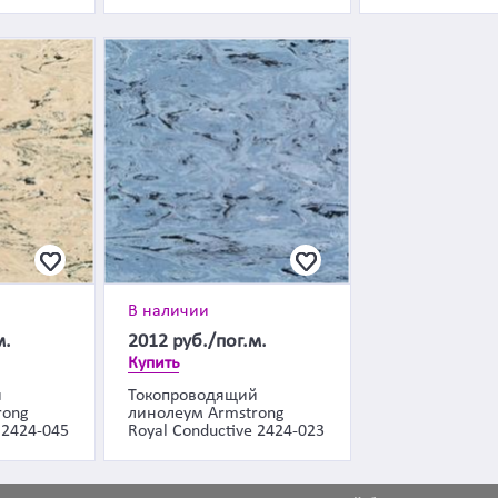
В наличии
м.
2012
руб./пог.м.
Купить
й
Токопроводящий
rong
линолеум Armstrong
 2424-045
Royal Conductive 2424-023