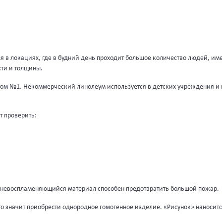
я в локациях, где в будний день проходит большое количество людей, им
сти и толщины.
ом №1. Некоммерческий линолеум используется в детских учреждения и ш
т проверить:
, невоспламеняющийся материал способен предотвратить большой пожар.
о значит приобрести однородное гомогенное изделие. «Рисунок» наноситс