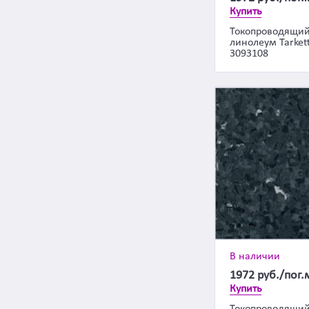
Купить
Токопроводящи
линолеум Tarkett
3093108
В наличии
1972
руб./пог.
Купить