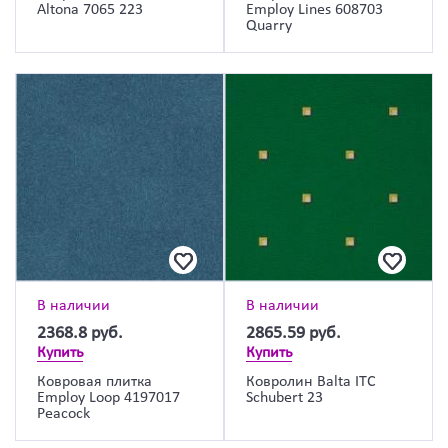
Altona 7065 223
Employ Lines 608703
Quarry
В наличии
В наличии
2368.8
руб.
2865.59
руб.
Купить
Купить
Ковровая плитка
Ковролин Balta ITC
Employ Loop 4197017
Schubert 23
Peacock