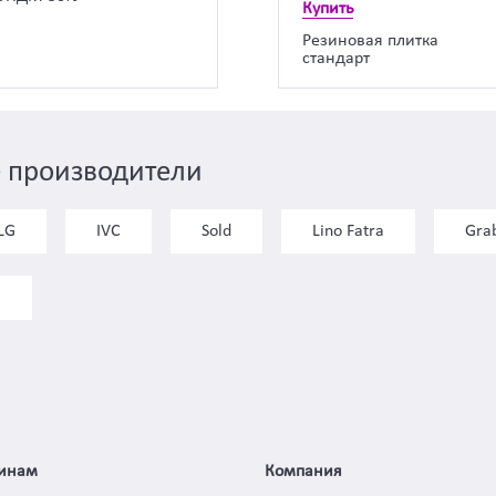
Купить
Резиновая плитка
стандарт
 производители
LG
IVC
Sold
Lino Fatra
Gra
)
инам
Компания