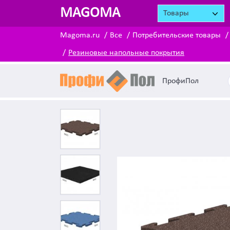
MAGOMA
Товары
Magoma.ru
Все
Потребительские товары
Резиновые напольные покрытия
ПрофиПол