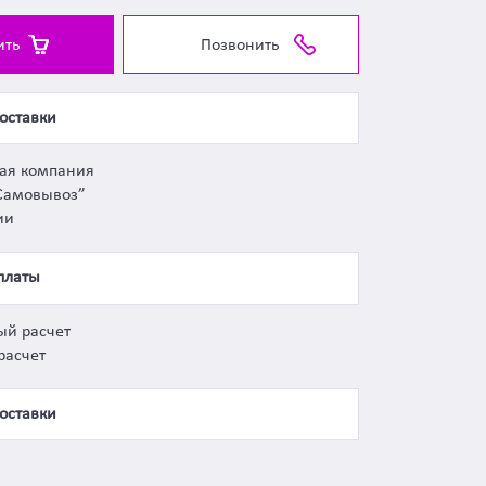
ить
Позвонить
оставки
ная компания
Самовывоз”
ии
платы
ый расчет
расчет
оставки