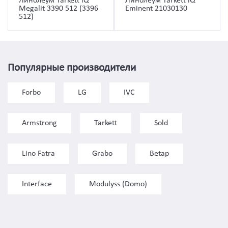
Линолеум Tarkett iQ
Линолеум Tarkett iQ
Megalit 3390 512 (3396
Eminent 21030130
512)
Популярные производители
Forbo
LG
IVC
Armstrong
Tarkett
Sold
Lino Fatra
Grabo
Betap
Interface
Modulyss (Domo)