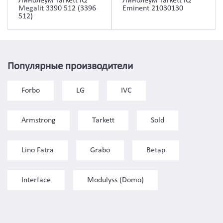
Линолеум Tarkett iQ
Линолеум Tarkett iQ
Megalit 3390 512 (3396
Eminent 21030130
512)
Популярные производители
Forbo
LG
IVC
Armstrong
Tarkett
Sold
Lino Fatra
Grabo
Betap
Interface
Modulyss (Domo)