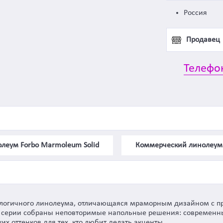
Россия
Продавец
Телефо
леум Forbo Marmoleum Solid
Коммерческий линолеум
кологичного линолеума, отличающаяся мраморным дизайном с п
й серии собраны неповторимые напольные решения: современны
их оттенков для тех, кто любит делать акценты.