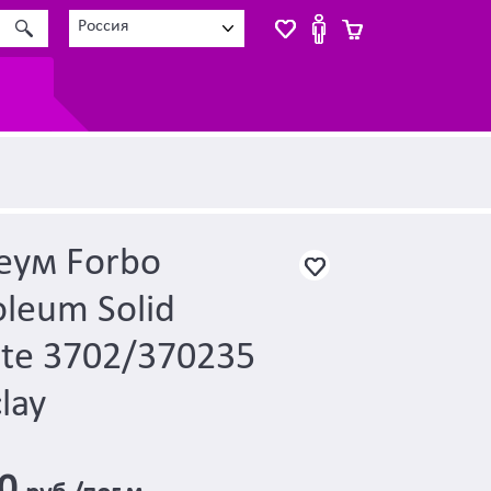
Россия
еум Forbo
leum Solid
te 3702/370235
clay