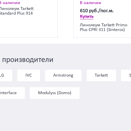
В наличии
В наличии
Линолеум Tarkett
610
руб./пог.м.
Standard Plus 914
Купить
Линолеум Tarkett Primo
Plus CPRI 311 (Sinteros)
 производители
LG
IVC
Armstrong
Tarkett
Interface
Modulyss (Domo)