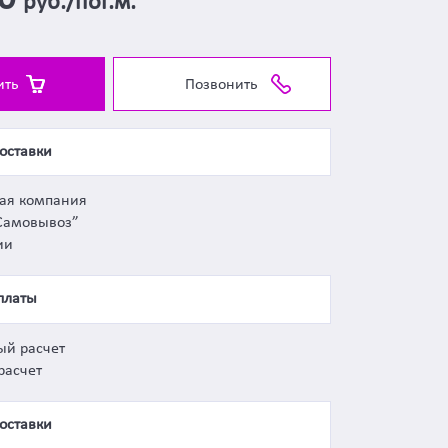
00
руб./пог.м.
ить
Позвонить
оставки
ная компания
Самовывоз”
ии
платы
ый расчет
расчет
оставки