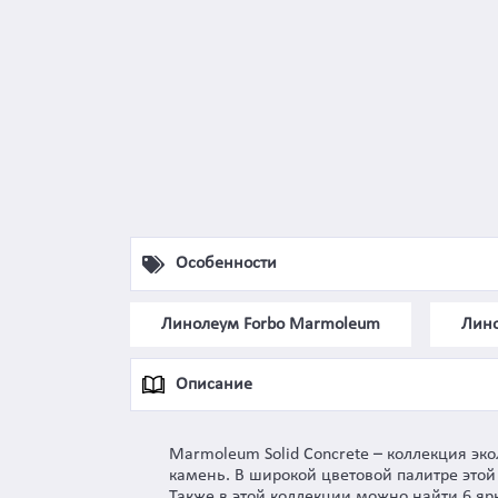
Особенности
Линолеум Forbo Marmoleum
Лино
Описание
Marmoleum Solid Concrete – коллекция э
камень. В широкой цветовой палитре это
Также в этой коллекции можно найти 6 ярк