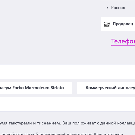
Россия
Продавец
Телефо
леум Forbo Marmoleum Striato
Коммерческий линоле
вумя текстурами и тиснением. Ваш пол оживет с данной коллекцие
 подобрать самый подходящий вариант под Ваш интерьер.