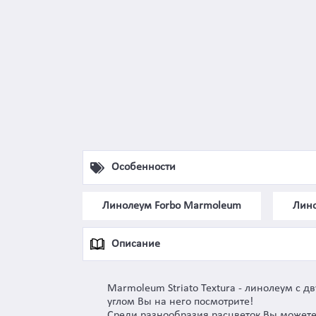
Особенности
Линолеум Forbo Marmoleum
Лино
Описание
Marmoleum Striato Textura - линолеум с д
углом Вы на него посмотрите!
Среди разнообразия расцветок Вы можете