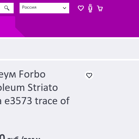
Россия
еум Forbo
eum Striato
a e3573 trace of