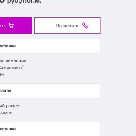
00
руб./пог.м.
ить
Позвонить
оставки
ная компания
Самовывоз”
ии
платы
ый расчет
расчет
оставки