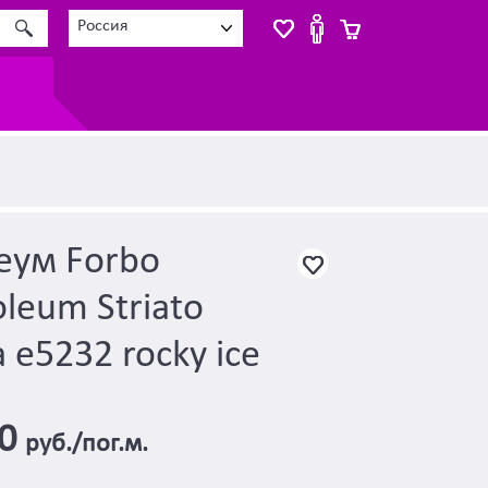
Россия
еум Forbo
eum Striato
a e5232 rocky ice
00
руб./пог.м.