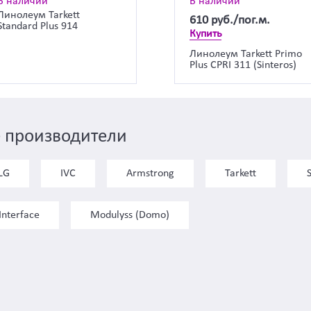
В наличии
В наличии
Линолеум Tarkett
610
руб./пог.м.
Standard Plus 914
Купить
Линолеум Tarkett Primo
Plus CPRI 311 (Sinteros)
 производители
LG
IVC
Armstrong
Tarkett
Interface
Modulyss (Domo)