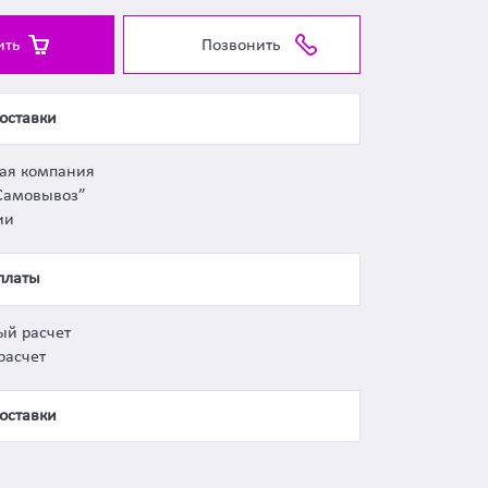
ить
Позвонить
оставки
ная компания
Самовывоз”
ии
платы
ый расчет
расчет
оставки