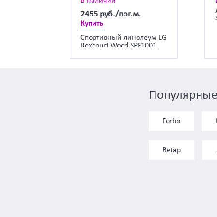
В наличии
2455
руб./пог.м.
Купить
Спортивный линолеум LG
Rexcourt Wood SPF1001
Популярные
Forbo
Betap