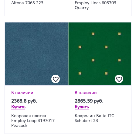
Altona 7065 223
Employ Lines 608703
Quarry
В наличии
В наличии
2368.8
руб.
2865.59
руб.
Купить
Купить
Ковровая плитка
Ковролин Balta ITC
Employ Loop 4197017
Schubert 23
Peacock