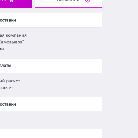
оставки
ная компания
Самовывоз”
ии
платы
ый расчет
расчет
оставки