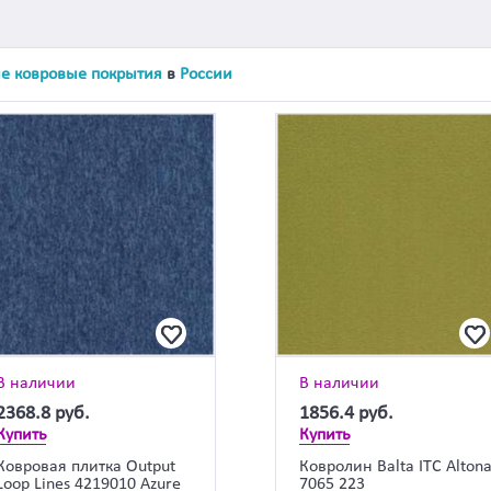
е ковровые покрытия
в
России
В наличии
В наличии
2368.8
руб.
1856.4
руб.
Купить
Купить
Ковровая плитка Output
Ковролин Balta ITC Alton
Loop Lines 4219010 Azure
7065 223