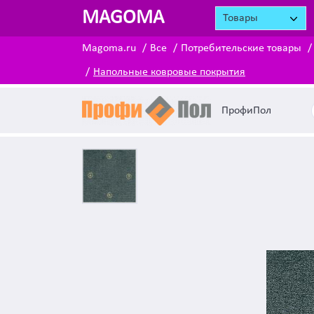
MAGOMA
Товары
Magoma.ru
Все
Потребительские товары
Напольные ковровые покрытия
ПрофиПол