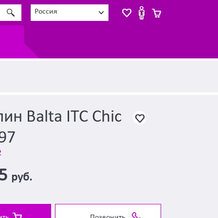
Россия
ин Balta ITC Chic
97
2
95
руб.
ить
Позвонить