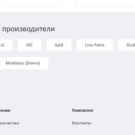
 производители
LG
IVC
Sold
Lino Fatra
Gra
Modulyss (Domo)
инам
Компания
дничество
Контакты