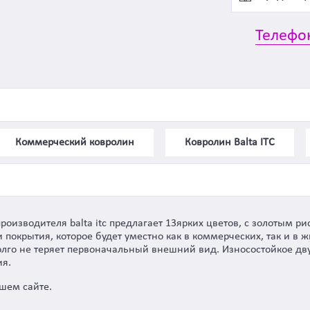
Телефо
Коммерческий ковролин
Ковролин Balta ITC
роизводителя balta itc предлагает 13ярких цветов, с золотым р
окрытия, которое будет уместно как в коммерческих, так и в ж
олго не теряет первоначальный внешний вид. Износостойкое дв
я.
ашем сайте.