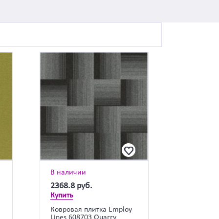
В наличии
2368.8
руб.
Купить
a
Ковровая плитка Employ
Lines 608703 Quarry