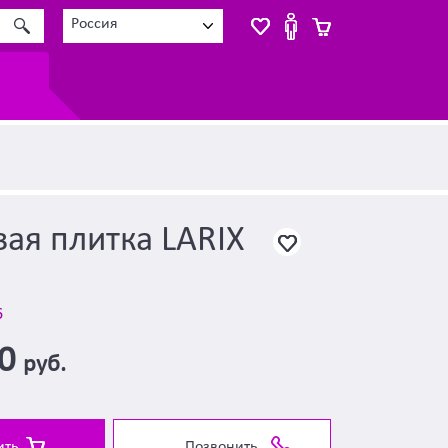
Россия
ая плитка LARIX
6
00
руб.
ить
Позвонить