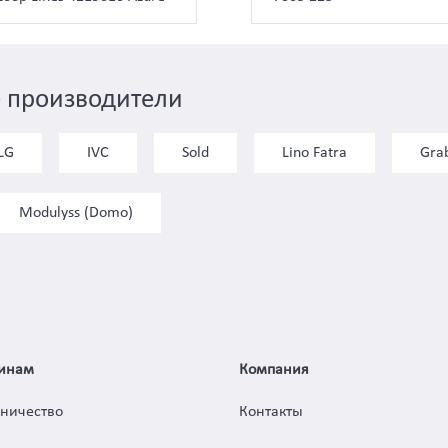
 производители
LG
IVC
Sold
Lino Fatra
Gra
Modulyss (Domo)
инам
Компания
дничество
Контакты