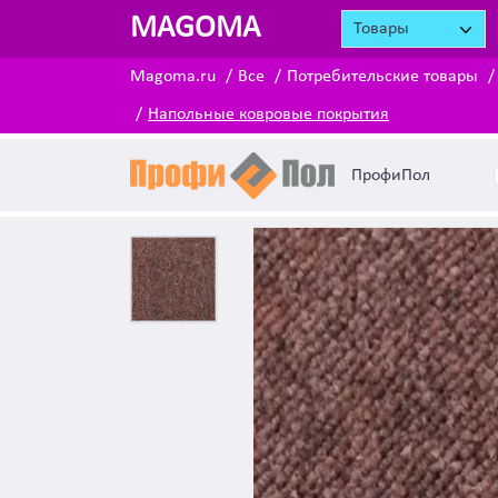
MAGOMA
Товары
Magoma.ru
Все
Потребительские товары
Напольные ковровые покрытия
ПрофиПол