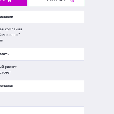
оставки
ная компания
Самовывоз”
ии
платы
ый расчет
расчет
оставки