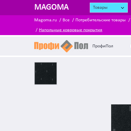
MAGOMA
Товары
Magoma.ru
Все
Потребительские товары
Напольные ковровые покрытия
ПрофиПол