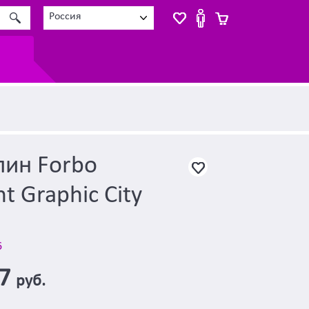
Россия
лин Forbo
t Graphic City
6
47
руб.