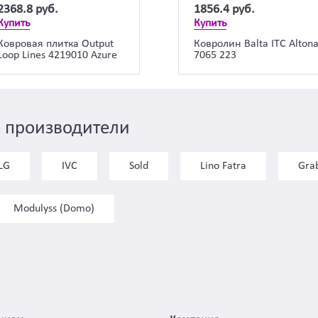
2368.8
руб.
1856.4
руб.
Купить
Купить
Ковровая плитка Output
Ковролин Balta ITC Alton
Loop Lines 4219010 Azure
7065 223
 производители
LG
IVC
Sold
Lino Fatra
Gra
Modulyss (Domo)