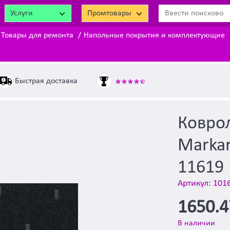
Услуги
Промтовары
Товары для ремонта
Напольные покрытия и комплектующие
Быстрая доставка
Ковро
Markan
11619
Артикул: 101
1650.
В наличии