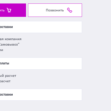
ить
Позвонить
оставки
ная компания
Самовывоз”
ии
платы
ый расчет
расчет
оставки