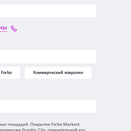
ны
 Forbo
Коммерческий ковролин
овых площадей. Покрытие Forbo Markant
оллекции Graphic City, отличительной его