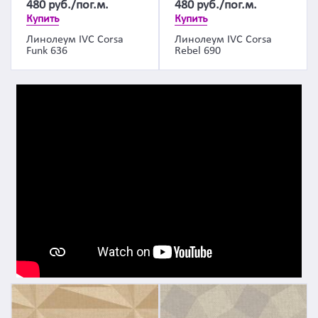
480
руб./пог.м.
480
руб./пог.м.
Купить
Купить
Линолеум IVC Corsa
Линолеум IVC Corsa
Funk 636
Rebel 690