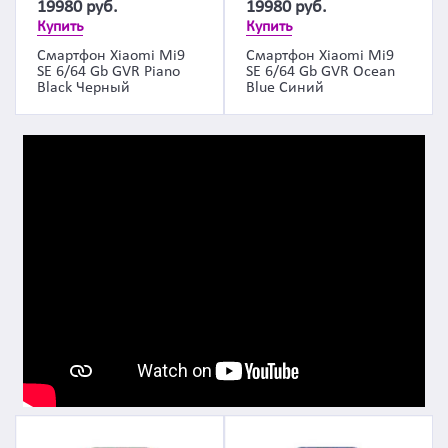
19980
руб.
19980
руб.
Купить
Купить
Смартфон Xiaomi Mi9
Смартфон Xiaomi Mi9
SE 6/64 Gb GVR Piano
SE 6/64 Gb GVR Ocean
Black Черный
Blue Синий