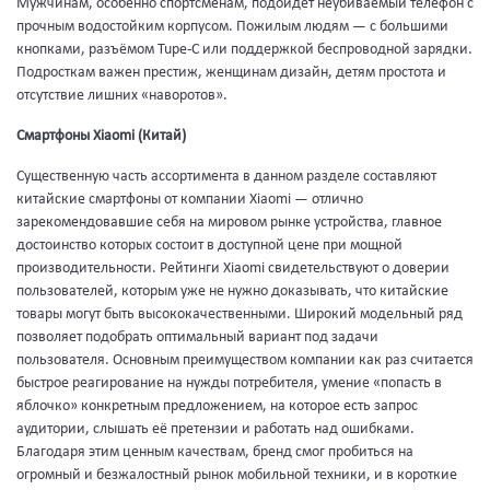
Мужчинам, особенно спортсменам, подойдёт неубиваемый телефон с
прочным водостойким корпусом. Пожилым людям — с большими
кнопками, разъёмом Tupe-C или поддержкой беспроводной зарядки.
Подросткам важен престиж, женщинам дизайн, детям простота и
отсутствие лишних «наворотов».
Смартфоны Xiaomi (Китай)
Существенную часть ассортимента в данном разделе составляют
китайские смартфоны от компании Xiaomi — отлично
зарекомендовавшие себя на мировом рынке устройства, главное
достоинство которых состоит в доступной цене при мощной
производительности. Рейтинги Xiaomi свидетельствуют о доверии
пользователей, которым уже не нужно доказывать, что китайские
товары могут быть высококачественными. Широкий модельный ряд
позволяет подобрать оптимальный вариант под задачи
пользователя. Основным преимуществом компании как раз считается
быстрое реагирование на нужды потребителя, умение «попасть в
яблочко» конкретным предложением, на которое есть запрос
аудитории, слышать её претензии и работать над ошибками.
Благодаря этим ценным качествам, бренд смог пробиться на
огромный и безжалостный рынок мобильной техники, и в короткие