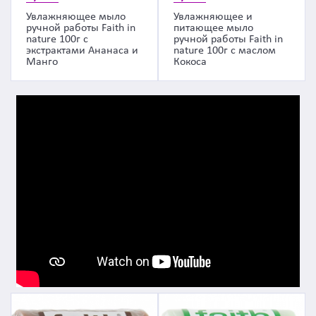
Увлажняющее мыло
Увлажняющее и
ручной работы Faith in
питающее мыло
nature 100г с
ручной работы Faith in
экстрактами Ананаса и
nature 100г с маслом
Манго
Кокоса