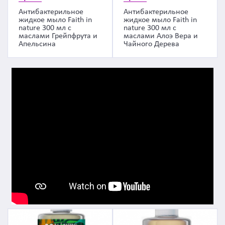
Антибактерильное
Антибактерильное
жидкое мыло Faith in
жидкое мыло Faith in
nature 300 мл с
nature 300 мл с
маслами Грейпфрута и
маслами Алоэ Вера и
Апельсина
Чайного Дерева