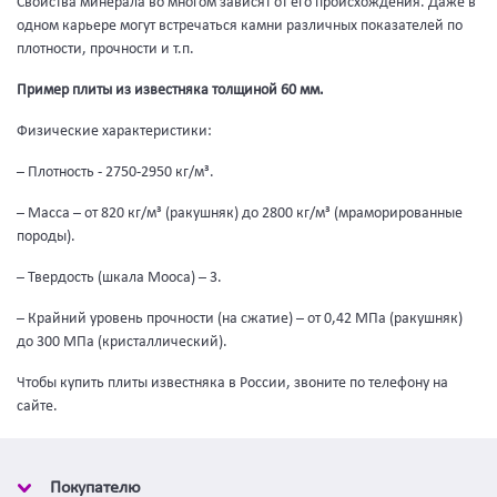
Свойства минерала во многом зависят от его происхождения. Даже в
одном карьере могут встречаться камни различных показателей по
плотности, прочности и т.п.
Пример плиты из известняка толщиной 60 мм.
Физические характеристики:
– Плотность - 2750-2950 кг/м³.
– Масса – от 820 кг/м³ (ракушняк) до 2800 кг/м³ (мраморированные
породы).
– Твердость (шкала Мооса) – 3.
– Крайний уровень прочности (на сжатие) – от 0,42 МПа (ракушняк)
до 300 МПа (кристаллический).
Чтобы купить плиты известняка в России, звоните по телефону на
сайте.
Покупателю