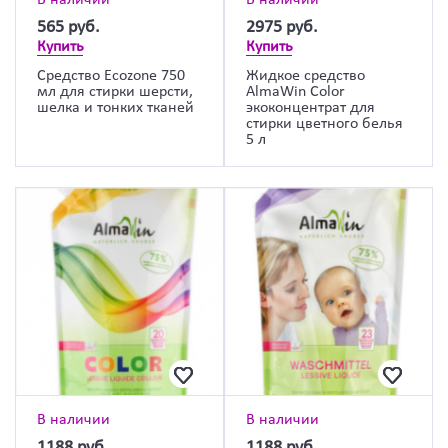
В наличии
В наличии
565
руб.
2975
руб.
Купить
Купить
Средство Ecozone 750
Жидкое средство
мл для стирки шерсти,
AlmaWin Color
шелка и тонких тканей
экоконцентрат для
стирки цветного белья
5 л
В наличии
В наличии
1188
руб.
1188
руб.