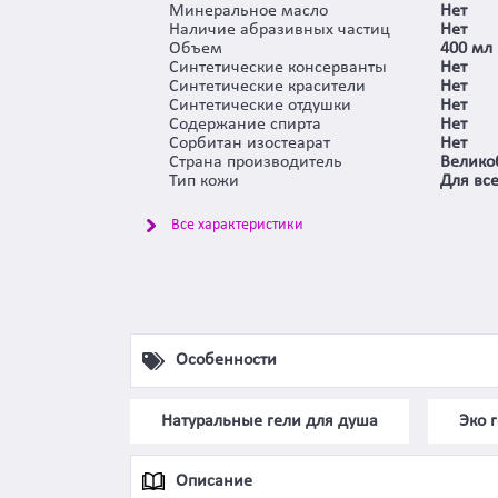
Минеральное масло
Нет
Наличие абразивных частиц
Нет
Объем
400 мл
Синтетические консерванты
Нет
Синтетические красители
Нет
Синтетические отдушки
Нет
Содержание спирта
Нет
Сорбитан изостеарат
Нет
Страна производитель
Велико
Тип кожи
Для все
Все характеристики
Особенности
Натуральные гели для душа
Эко 
Описание