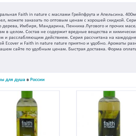
ральная Faith in nature с маслами Грейпфрута и Апельсина. 400
ел, можете заказать по оптовым ценам с хорошей скидкой. Се
го дерева, Имбиря, Мандарина, Пенника Лугового и прочих ма
зм в целом. Состав не содержит вредные вещества и химически
и расслабляющим действием. Серия рассчитана на каждоднев
й Ecover и Faith in nature nature приятно и удобно. Ароматы ра
нашем сайте по удобным ценам. Быстрая доставка. Форма оплат
ны для душа
в
России