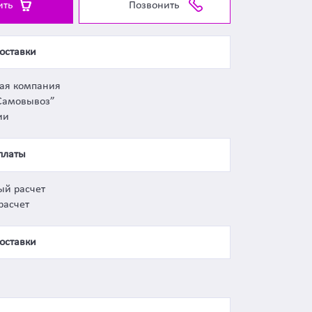
ить
Позвонить
оставки
ная компания
Самовывоз”
ии
платы
ый расчет
расчет
оставки