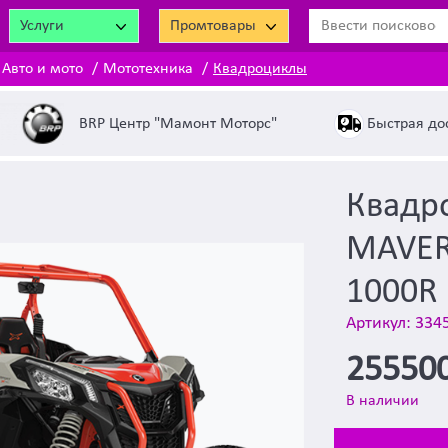
Услуги
Промтовары
Авто и мото
Мототехника
Квадроциклы
Быстрая до
BRP Центр "Мамонт Моторс"
Квадр
MAVER
1000R
Артикул: 334
25550
В наличии