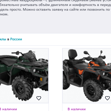
ороместные квадроциклы - с удлиненным сиденьем (менее усто
обязательно учитывать объём двигателя и комфортность в перед
дель просто. Можно оставить заявку на сайте или позвонить п
иком.
клы
в
России
В наличии
В наличии