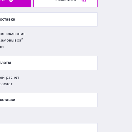
оставки
ная компания
Самовывоз”
ии
платы
ый расчет
расчет
оставки