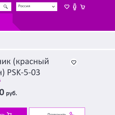
Россия
ник (красный
) PSK-5-03
5
00
руб.
ить
Позвонить