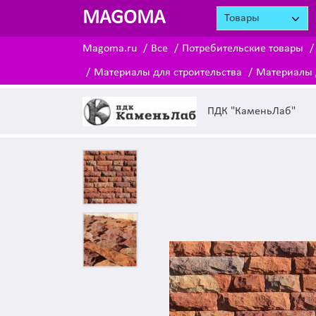
MAGOMA
Товары
Magoma.ru
Все
Потребительские товары
Материалы для строительства
Материалы 
ПДК "КаменьЛаб"