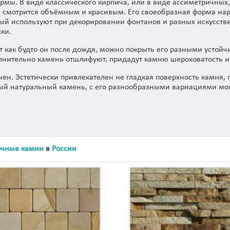
мы. В виде классического кирпича, или в виде ассиметричных,
 смотрится объёмным и красивым. Его своеобразная форма нар
ый используют при декорировании фонтанов и разных искусств
ки.
как будто он после дождя, можно покрыть его разными устойчи
олнительно камень отшлифуют, придадут камню шероховатость и
чен. Эстетически привлекателен не гладкая поверхность камня,
ный натуральный камень, с его разнообразными вариациями мо
чные камни
в
России