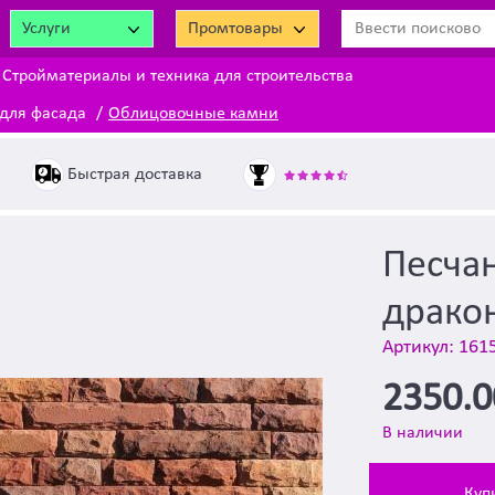
Услуги
Промтовары
Стройматериалы и техника для строительства
для фасада
Облицовочные камни
Быстрая доставка
Песча
дракон
Артикул: 161
2350.
В наличии
Куп