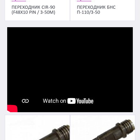
ПЕРЕХОДНИК CIR-90
ПЕРЕХОДНИК БНС
(F48X10 PIN / З-50М)
П-110/З-50