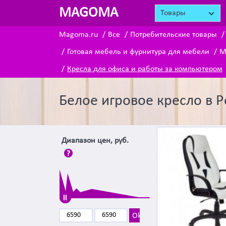
MAGOMA
Товары
Magoma.ru
Все
Потребительские товары
Готовая мебель и фурнитура для мебели
М
Кресла для офиса и работы за компьютером
Белое игровое кресло в 
Диапазон цен, руб.