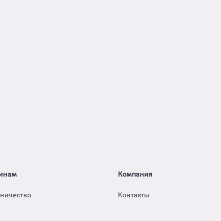
инам
Компания
дничество
Контакты