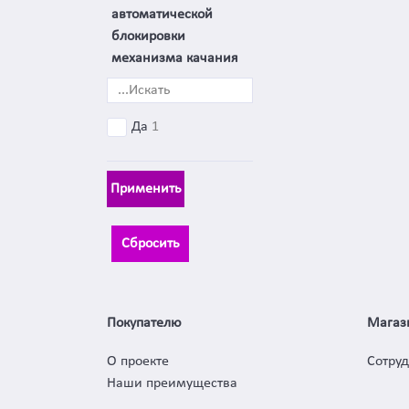
автоматической
блокировки
механизма качания
Да
1
Применить
Сбросить
Покупателю
Магаз
О проекте
Сотру
Наши преимущества