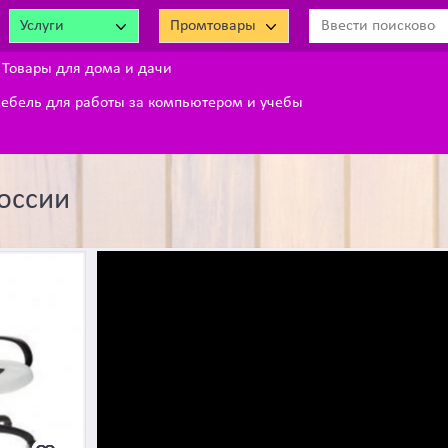
Услуги
Промтовары
Товары для дома и дачи
ебель для работы за компьютером и учебы
России