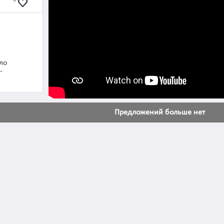
ло
-
Предложений больше нет